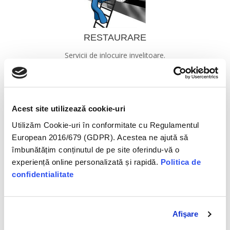
RESTAURARE
Servicii de inlocuire invelitoare.
Servicii de restaurare a cladirilor de patrimoniu.
Acest site utilizează cookie-uri
Utilizăm Cookie-uri în conformitate cu Regulamentul
European 2016/679 (GDPR). Acestea ne ajută să
îmbunătățim conținutul de pe site oferindu-vă o
MONTAJE
experiență online personalizată și rapidă.
Politica de
Tigla ceramica,metalica si de beton
confidentialitate
Sisteme pluviale si ferestre de mansarda
Afişare