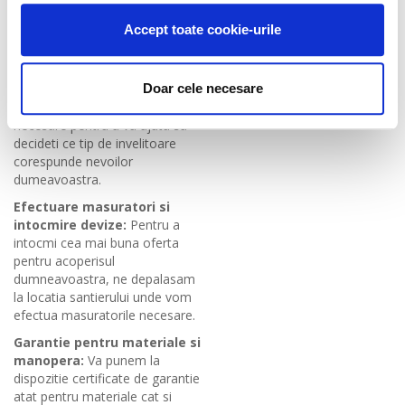
Accept toate cookie-urile
SERVICII GRATUITE
Calitatea materialelor +
Consultanta de specialitate:
garantia serviciilor de montaj =
Consilierul tehnic va pune la
Doar cele necesare
un SMART acoperis
dispozitie toate informatiile
necesare pentru a va ajuta sa
decideti ce tip de invelitoare
corespunde nevoilor
dumeavoastra.
Efectuare masuratori si
intocmire devize:
Pentru a
intocmi cea mai buna oferta
pentru acoperisul
dumneavoastra, ne depalasam
la locatia santierului unde vom
efectua masuratorile necesare.
Garantie pentru materiale si
manopera:
Va punem la
dispozitie certificate de garantie
atat pentru materiale cat si