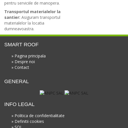
pentru serviciile de manopera.
Transportul materialelor la
santier:
Asiguram transportul
materialelor la locatia
dumneavoastra.
SMART ROOF
» Pagina principala
» Despre noi
» Contact
GENERAL
INFO LEGAL
» Politica de confidentialitate
» Definitii cookies
» SOL